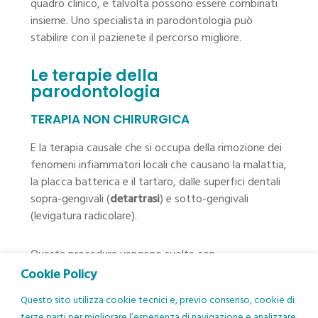
quadro clinico, e talvolta possono essere combinati
insieme. Uno specialista in parodontologia può
stabilire con il pazienete il percorso migliore.
Le terapie della
parodontologia
TERAPIA NON CHIRURGICA
E la terapia causale che si occupa della rimozione dei
fenomeni infiammatori locali che causano la malattia,
la placca batterica e il tartaro, dalle superfici dentali
sopra-gengivali (
detartrasi
) e sotto-gengivali
(levigatura radicolare).
Queste procedure vengono svolte con
strumentazione meccanica ultrasonica e con
Cookie Policy
strumenti manuali.
Questo sito utilizza cookie tecnici e, previo consenso, cookie di
terze parti per migliorare l’esperienza di navigazione e analizzare