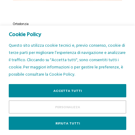
Ortodonzia
Trattamento con mascherine
Cookie Policy
per denti: risposte alle
domande più frequenti
Questo sito utilizza cookie tecnici e, previo consenso, cookie di
terze parti per migliorare l’esperienza di navigazione e analizzare
Sempre più pazienti ci chiedono informazioni sulle
il traffico. Cliccando su "Accetta tutti", sono consentiti tutti i
“
mascherine trasparenti per allineare i denti”
come
cookie. Per maggiori informazioni o per gestire le preferenze, è
alternativa all’apparecchio tradizionale. Nel nostro
possibile consultare la Cookie Policy.
studio di Bologna, specializzato in ortodonzia
tradizionale
, abbiamo quindi approfondito e
ACCETTA TUTTI
perfezionato negli ultimi anni l’utilizzo del sistema
Invisalign®, il sistema di allineatori trasparenti più
PERSONALIZZA
noto al mondo.
RIFIUTA TUTTI
Invisalign® rappresenta una soluzione poco visibile,
comoda e altamente personalizzata per migliorare