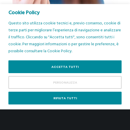
Cookie Policy
Casi trattabili con Invisalign ®: quando gli aligner
sono la soluzione giusta
Questo sito utilizza cookie tecnici e, previo consenso, cookie di
terze parti per migliorare l’esperienza di navigazione e analizzare
il traffico. Cliccando su "Accetta tutti", sono consentiti tutti i
cookie. Per maggiori informazioni o per gestire le preferenze, è
possibile consultare la Cookie Policy.
ACCETTA TUTTI
PERSONALIZZA
RIFIUTA TUTTI
Trattamento con mascherine per denti: risposte
alle domande più frequenti