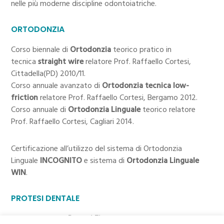
nelle più moderne discipline odontoiatriche.
ORTODONZIA
Corso biennale di
Ortodonzia
teorico pratico in
tecnica
straight wire
relatore Prof. Raffaello Cortesi,
Cittadella(PD) 2010/11.
Corso annuale avanzato di
Ortodonzia tecnica low-
friction
relatore Prof. Raffaello Cortesi, Bergamo 2012.
Corso annuale di
Ortodonzia Linguale
teorico relatore
Prof. Raffaello Cortesi, Cagliari 2014.
Certificazione all’utilizzo del sistema di Ortodonzia
Linguale
INCOGNITO
e sistema di
Ortodonzia Linguale
WIN
.
PROTESI DENTALE
Corso annuale di
Protesi Fissa
teorico pratico relatore Dott.